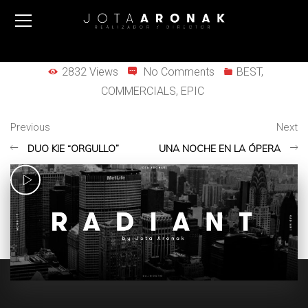
2832 Views
No Comments
BEST
,
COMMERCIALS
,
EPIC
Previous
Next
DUO KIE “ORGULLO”
UNA NOCHE EN LA ÓPERA